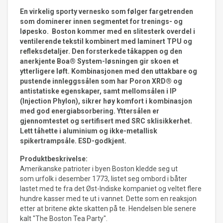
En virkelig sporty vernesko som følger fargetrenden
som dominerer innen segmentet for trenings- og
løpesko. Boston kommer med en slitesterk overdel i
ventilerende tekstil kombinert med laminert TPU og
refleksdetaljer. Den forsterkede tåkappen og den
anerkjente Boa® System-løsningen gir skoen et
ytterligere løft. Kombinasjonen med den uttakbare og
pustende innleggssålen som har Poron XRD® og
antistatiske egenskaper, samt mellomsålen i IP
(Injection Phylon), sikrer høy komfort i kombinasjon
med god energiabsorbering. Yttersålen er
gjennomtestet og sertifisert med SRC sklisikkerhet.
Lett tåhette i aluminium og ikke-metallisk
spikertrampsåle. ESD-godkjent.
Produktbeskrivelse:
Amerikanske patrioter i byen Boston kledde seg ut
som urfolk i desember 1773, listet seg ombord i båter
lastet med te fra det Øst-Indiske kompaniet og veltet flere
hundre kasser med te ut i vannet. Dette som en reaksjon
etter at britene økte skatten på te. Hendelsen ble senere
kalt "The Boston Tea Party".