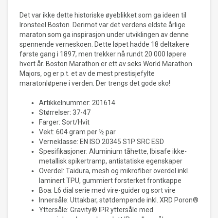
Det var ikke dette historiske øyeblikket som ga ideen til
Ironsteel Boston. Derimot var det verdens eldste årlige
maraton som ga inspirasjon under utviklingen av denne
spennende verneskoen. Dette løpet hadde 18 deltakere
første gang i 1897, men trekker nå rundt 20 000 løpere
hvert år. Boston Marathon er ett av seks World Marathon
Majors, og er p.t. et av de mest prestisjefylte
maratonløpene i verden. Der trengs det gode sko!
Artikkelnummer: 201614
Størrelser: 37-47
Farger: Sort/Hvit
Vekt: 604 gram per ½ par
Verneklasse: EN ISO 20345 S1P SRC ESD
Spesifikasjoner: Aluminium tåhette, Ibisafe ikke-
metallisk spikertramp, antistatiske egenskaper
Overdel: Taidura, mesh og mikrofiber overdel inkl.
laminert TPU, gummiert forsterket frontkappe
Boa: L6 dial serie med vire-guider og sort vire
Innersåle: Uttakbar, støtdempende inkl. XRD Poron®
Yttersåle: Gravity® IPR yttersåle med