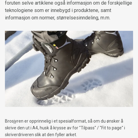
foruten selve artiklene også informasjon om de forskjellige
Poron® støtdempende såler
teknologiene som er innebygd i produktene, samt
informasjon om normer, størrelsesinndeling, m.m.
HDry® vanntett sko-membran
Boa® Fit System
Skifte Boa® system-kit
Brosjyren er opprinnelig i et spesialformat, så om du ønsker å
skrive den ut i A4, husk å krysse av for "Tilpass" / "Fit to page" i
skriverdriveren slik at den fyller arket.