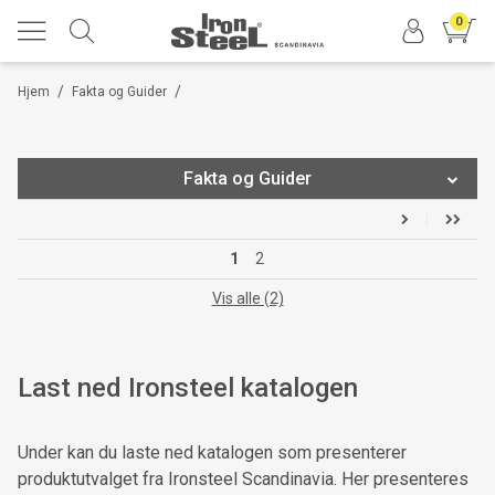
0
/
/
Hjem
Fakta og Guider
Fakta og Guider
Ironsteel katalog
1
2
Velg riktig sko-størrelse
Vis alle (2)
Velg riktig størrelse på arbeidsklærne
Last ned Ironsteel katalogen
Symboler for sko-egenskaper
Teknisk sko-konstruksjon
Under kan du laste ned katalogen som presenterer
Gravity® yttersåler
produktutvalget fra Ironsteel Scandinavia. Her presenteres