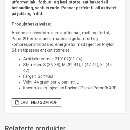
utformet inkl. fotbue- og hæl-støtte, antibakteriell
behandling, ventilerende. Passer perfekt til all aktivitet
på jobb og fritid.
Produktbeskrivelse:
Anatomisk passform som støtter hæl, midt- og forfot,
Poron® Performance-materiale gir komfort og
kompresjonsmotstand, energiretur med Injection Phylon.
Sålen tilpasses ønsket størrelse.
Artikkelnummer: 210102(01-04)
Størrelser: S (36-38), M (39-41), L (42-44), XL (45-
47)
Farger: Sort/Gul
Vekt: 44 gram per ½ par i str. L
Konstruksjon: Injection Phylon (IP) inkl. Poron® XRD
LAST NED SOM PDF
Relaterte produkter