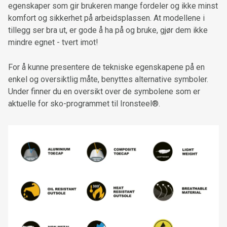
egenskaper som gir brukeren mange fordeler og ikke minst
Poron® støtdempende såler
komfort og sikkerhet på arbeidsplassen. At modellene i
tillegg ser bra ut, er gode å ha på og bruke, gjør dem ikke
HDry® vanntett sko-membran
mindre egnet - tvert imot!
Boa® Fit System
For å kunne presentere de tekniske egenskapene på en
Skifte Boa® system-kit
enkel og oversiktlig måte, benyttes alternative symboler.
Under finner du en oversikt over de symbolene som er
aktuelle for sko-programmet til Ironsteel®.