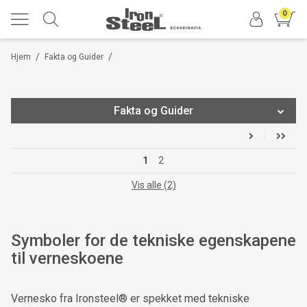
0
/
/
Hjem
Fakta og Guider
Fakta og Guider
Ironsteel katalog
1
2
Velg riktig sko-størrelse
Vis alle (2)
Velg riktig størrelse på arbeidsklærne
Symboler for de tekniske egenskapene
Symboler for sko-egenskaper
til verneskoene
Teknisk sko-konstruksjon
Gravity® yttersåler
Vernesko fra Ironsteel® er spekket med tekniske